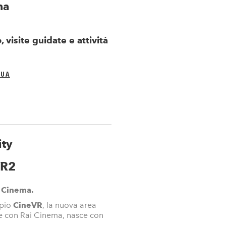
ma
 visite guidate e attività
NUA
ity
VR2
l Cinema.
mpio
CineVR
, la nuova area
one con Rai Cinema, nasce con