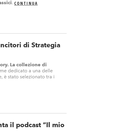
ssici
.
CONTINUA
ncitori di Strategia
ry. La collezione di
ume dedicato a una delle
, è stato selezionato tra i
a il podcast “Il mio