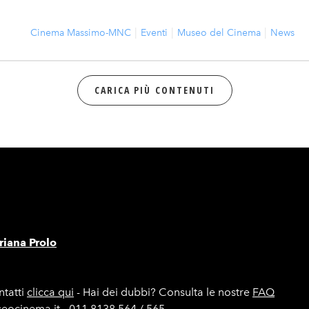
Cinema Massimo-MNC
Eventi
Museo del Cinema
News
CARICA PIÙ CONTENUTI
iana Prolo
tatti
clicca qui
- Hai dei dubbi? Consulta le nostre
FAQ
seocinema.it - 011 8138 564 / 565