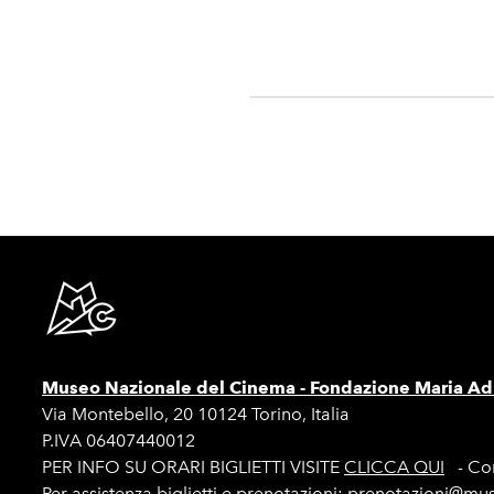
Museo Nazionale del Cinema -
Fondazione Maria Adr
Via Montebello, 20 10124 Torino, Italia
P.IVA 06407440012
PER INFO SU ORARI BIGLIETTI VISITE
CLICCA QUI
- Con
Per assistenza biglietti e prenotazioni: prenotazioni@mu