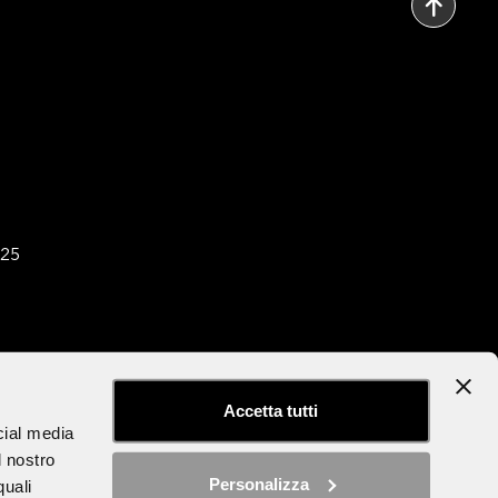
025
tter
Dichiarazione di accessibilità
Accetta tutti
cial media
l nostro
Personalizza
quali