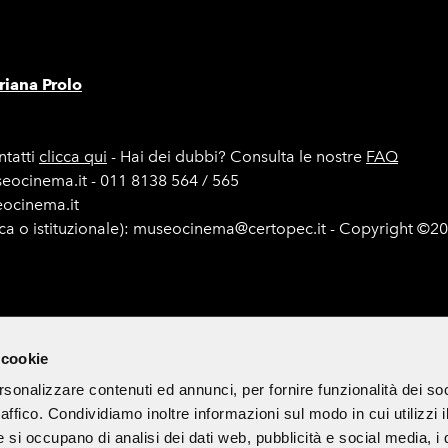
iana Prolo
tatti
clicca qui
- Hai dei dubbi? Consulta le nostre
FAQ
seocinema.it - 011 8138 564 / 565
seocinema.it
ica o istituzionale): museocinema@certopec.it - Copyright ©2
e di gara
Mappa del sito
Cookie Policy
Iscriviti alla newsle
 cookie
rsonalizzare contenuti ed annunci, per fornire funzionalità dei so
raffico. Condividiamo inoltre informazioni sul modo in cui utilizzi i
 di divulgazione culturale ed è esclusa ogni finalità commerciale.
e si occupano di analisi dei dati web, pubblicità e social media, i 