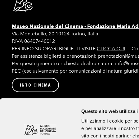
Museo Nazionale del Cinema -
Fondazione Maria Adr
Via Montebello, 20 10124 Torino, Italia
P.IVA 06407440012
PER INFO SU ORARI BIGLIETTI VISITE
CLICCA QUI
- Con
Per assistenza biglietti e prenotazioni: prenotazioni@mu
Per quesiti generali o richieste di altra natura: info@mu
PEC (esclusivamente per comunicazioni di natura giurid
INTO CINEMA
Privacy
Amministrazione trasparente
Bandi e procedur
Questo sito web utilizza i
Seguici su
Utilizziamo i cookie per pe
e per analizzare il nostro t
Tutte le immagini utilizzate sul sito e sui canali social sono ad uso esclusivo
sito con i nostri partner ch