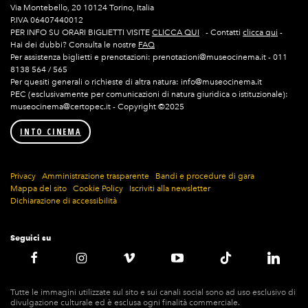
Via Montebello, 20 10124 Torino, Italia
P.IVA 06407440012
PER INFO SU ORARI BIGLIETTI VISITE
CLICCA QUI
- Contatti
clicca qui
-
Hai dei dubbi? Consulta le nostre
FAQ
Per assistenza biglietti e prenotazioni: prenotazioni@museocinema.it - 011
8138 564 / 565
Per quesiti generali o richieste di altra natura: info@museocinema.it
PEC (esclusivamente per comunicazioni di natura giuridica o istituzionale):
museocinema@certopec.it - Copyright ©2025
INTO CINEMA
Privacy
Amministrazione trasparente
Bandi e procedure di gara
Mappa del sito
Cookie Policy
Iscriviti alla newsletter
Dichiarazione di accessibilità
Seguici su
Tutte le immagini utilizzate sul sito e sui canali social sono ad uso esclusivo di
divulgazione culturale ed è esclusa ogni finalità commerciale.