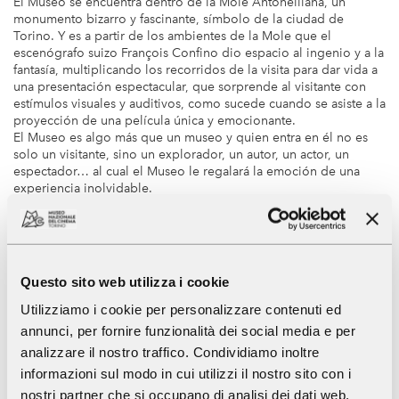
El Museo se encuentra dentro de la Mole Antonelliana, un
monumento bizarro y fascinante, símbolo de la ciudad de
Torino. Y es a partir de los ambientes de la Mole que el
escenógrafo suizo François Confino dio espacio al ingenio y a la
fantasía, multiplicando los recorridos de la visita para dar vida a
una presentación espectacular, que sorprende al visitante con
estímulos visuales y auditivos, como sucede cuando se asiste a la
proyección de una película única y emocionante.
El Museo es algo más que un museo y quien entra en él no es
solo un visitante, sino un explorador, un autor, un actor, un
espectador… al cual el Museo le regalará la emoción de una
experiencia inolvidable.
Que lo disfruten.
ENTRADAS
Questo sito web utilizza i cookie
HORARIOS
Utilizziamo i cookie per personalizzare contenuti ed
annunci, per fornire funzionalità dei social media e per
Museo
analizzare il nostro traffico. Condividiamo inoltre
informazioni sul modo in cui utilizzi il nostro sito con i
Lunes, miércoles, jueves
9 - 19
nostri partner che si occupano di analisi dei dati web,