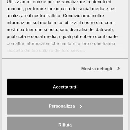
Utilizziamo i cookie per personalizzare contenuti ed
annunci, per fornire funzionalità dei social media e per
analizzare il nostro traffico. Condividiamo inoltre
informazioni sul modo in cui utilizzi il nostro sito con i
nostri partner che si occupano di analisi dei dati web,
Riprese e foto
pubblicità e social media, i quali potrebbero combinarle
con altre informazioni che hai fornito loro o che hanno
raccolto dal tuo utilizzo dei loro servizi.
I suggestivi spazi del Museo Nazionale del Cinema si
prestano ad essere location per servizi fotografici o
Mostra dettagli
riprese cinematografiche e televisive.
SCOPRI DI PIÙ
Accetta tutti
Personalizza
Rifiuta