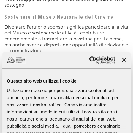
sostegno.
Sostenere il Museo Nazionale del Cinema
Diventare Partner o sponsor significa partecipare alla vita
del Museo e sostenerne le attività, contribuire
concretamente a trasmettere la passione per il cinema,
ma anche avere a disposizione opportunità di relazione e
di comunicazione.
Per le aziende o i singoli donatori le aree possibili di
intervento sono molteplici: restauro, mostre, eventi,
rassegne, festival, attività per le scuole o progetti
speciali.
Questo sito web utilizza i cookie
Diventa Partner del Museo Nazionale del
Utilizziamo i cookie per personalizzare contenuti ed
Cinema
annunci, per fornire funzionalità dei social media e per
analizzare il nostro traffico. Condividiamo inoltre
Diventa Partner di una mostra o di un evento
informazioni sul modo in cui utilizzi il nostro sito con i
nostri partner che si occupano di analisi dei dati web,
Un patrimonio da vivere
pubblicità e social media, i quali potrebbero combinarle
con altre informazioni che hai fornito loro o che hanno