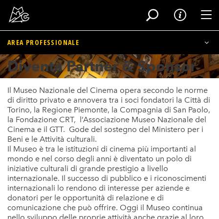
Tog
AREA PROFESSIONALE
Salta
Diventa Partner & Sponsor
al
Diventa Partner & Sponsor
contenuto
principale
Corporate & Eventi privati
Il Museo Nazionale del Cinema opera secondo le norme
di diritto privato e annovera tra i soci fondatori la Città di
Torino, la Regione Piemonte, la Compagnia di San Paolo,
Riprese e foto
la Fondazione CRT, l’Associazione Museo Nazionale del
Cinema e il GTT. Gode del sostegno del Ministero per i
Beni e le Attività culturali.
Il Museo è tra le istituzioni di cinema più importanti al
mondo e nel corso degli anni è diventato un polo di
iniziative culturali di grande prestigio a livello
internazionale. Il successo di pubblico e i riconoscimenti
internazionali lo rendono di interesse per aziende e
donatori per le opportunità di relazione e di
comunicazione che può offrire. Oggi il Museo continua
nello sviluppo delle proprie attività anche grazie al loro