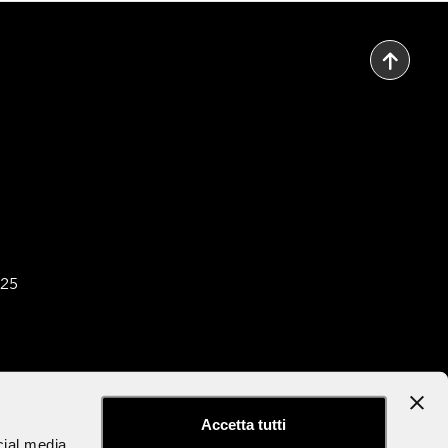
025
tter
Dichiarazione di accessibilità
Accetta tutti
cial media