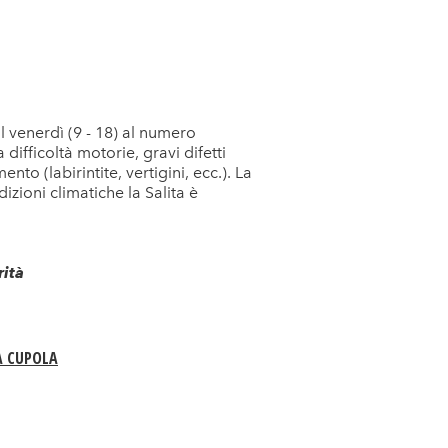
al venerdì (9 - 18) al numero
a difficoltà motorie, gravi difetti
to (labirintite, vertigini, ecc.). La
izioni climatiche la Salita è
rità
A CUPOLA