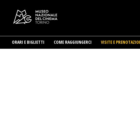
ORARI E BIGLIETTI
COME RAGGIUNGERCI
VISITE E PRENOTAZIO
Salta
al
contenuto
principale