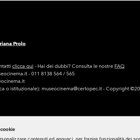
iana Prolo
tatti
clicca qui
- Hai dei dubbi? Consulta le nostre
FAQ
seocinema.it - 011 8138 564 / 565
seocinema.it
ica o istituzionale): museocinema@certopec.it - Copyright ©2
e di gara
Mappa del sito
Cookie Policy
Iscriviti alla newsle
 cookie
rsonalizzare contenuti ed annunci, per fornire funzionalità dei so