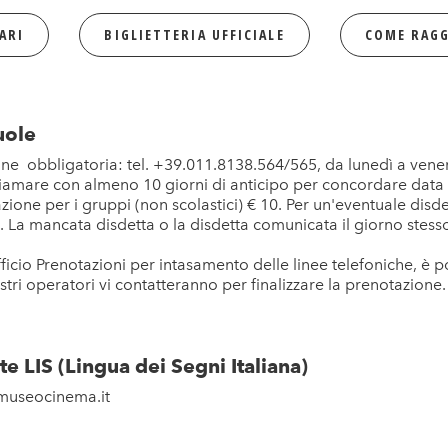
ARI
BIGLIETTERIA UFFICIALE
COME RAGG
uole
e obbligatoria: tel. +39.011.8138.564/565, da lunedì a venerdì
mare con almeno 10 giorni di anticipo per concordare data e 
tazione per i gruppi (non scolastici) € 10. Per un'eventuale disd
 La mancata disdetta o la disdetta comunicata il giorno stess
’Ufficio Prenotazioni per intasamento delle linee telefoniche, è 
ostri operatori vi contatteranno per finalizzare la prenotazione. P
te LIS (Lingua dei Segni Italiana)
@museocinema.it