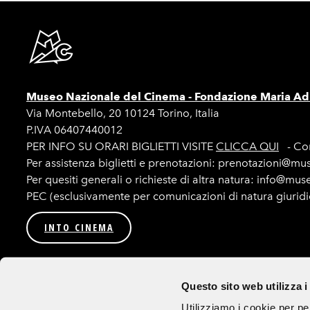
Museo Nazionale del Cinema -
Fondazione Maria Adr
Via Montebello, 20 10124 Torino, Italia
P.IVA 06407440012
PER INFO SU ORARI BIGLIETTI VISITE
CLICCA QUI
- Con
Per assistenza biglietti e prenotazioni: prenotazioni@mu
Per quesiti generali o richieste di altra natura: info@mu
PEC (esclusivamente per comunicazioni di natura giurid
INTO CINEMA
Privacy
Amministrazione trasparente
Bandi e procedur
Questo sito web utilizza i
Seguici su
Utilizziamo i cookie per pe