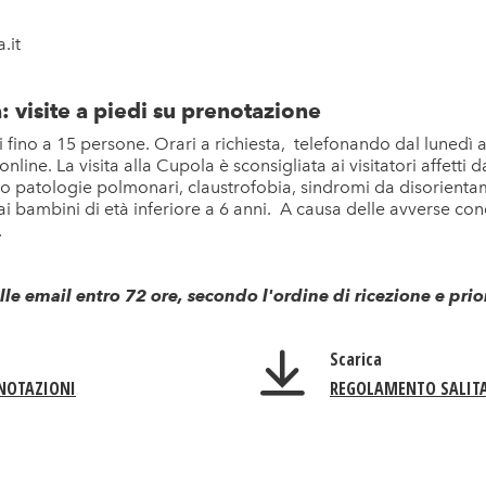
.it
: visite a piedi su prenotazione
pi fino a 15 persone. Orari a richiesta, telefonando dal lunedì 
online
. La visita alla Cupola è sconsigliata ai visitatori affetti d
e o patologie polmonari, claustrofobia, sindromi da disorientamen
ai bambini di età inferiore a 6 anni. A causa delle avverse cond
.
lle email entro 72 ore, secondo l'ordine di ricezione e prio
Scarica
NOTAZIONI
REGOLAMENTO SALIT