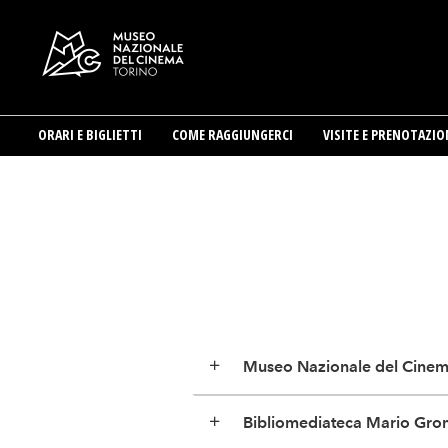
ORARI E BIGLIETTI
COME RAGGIUNGERCI
VISITE E PRENOTAZIO
Salta
al
contenuto
principale
Museo Nazionale del Cine
Bibliomediateca Mario Grom