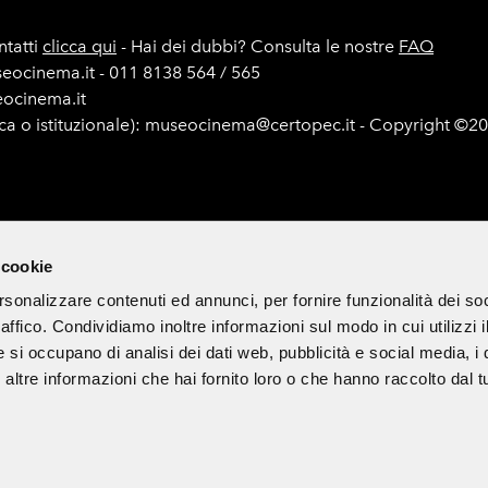
tatti
clicca qui
- Hai dei dubbi? Consulta le nostre
FAQ
seocinema.it - 011 8138 564 / 565
seocinema.it
ica o istituzionale): museocinema@certopec.it - Copyright ©2
e di gara
Mappa del sito
Cookie Policy
Iscriviti alla newsle
 cookie
rsonalizzare contenuti ed annunci, per fornire funzionalità dei so
raffico. Condividiamo inoltre informazioni sul modo in cui utilizzi i
 di divulgazione culturale ed è esclusa ogni finalità commerciale.
e si occupano di analisi dei dati web, pubblicità e social media, i 
ltre informazioni che hai fornito loro o che hanno raccolto dal tu
Partner & Sponsor