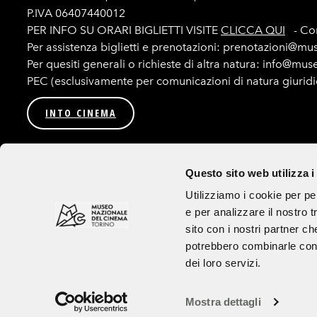
P.IVA 06407440012
PER INFO SU ORARI BIGLIETTI VISITE
CLICCA QUI
- Con
Per assistenza biglietti e prenotazioni: prenotazioni@mu
Per quesiti generali o richieste di altra natura: info@mu
PEC (esclusivamente per comunicazioni di natura giurid
INTO CINEMA
Privacy
Amministrazione trasparente
Bandi e procedur
Questo sito web utilizza i
Seguici su
Utilizziamo i cookie per pe
e per analizzare il nostro t
Tutte le immagini utilizzate sul sito e sui canali social sono ad uso esclusivo
sito con i nostri partner ch
Credits
potrebbero combinarle con a
dei loro servizi.
Mostra dettagli