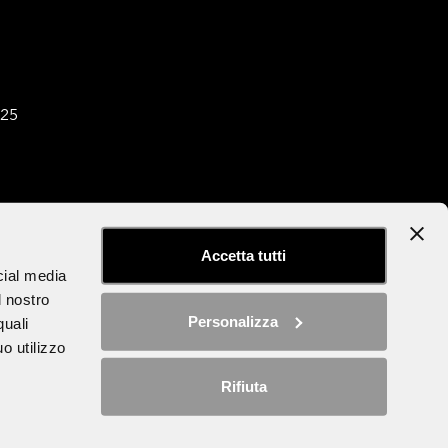
025
tter
Dichiarazione di accessibilità
Accetta tutti
cial media
l nostro
Personalizza
quali
o utilizzo
Rifiuta