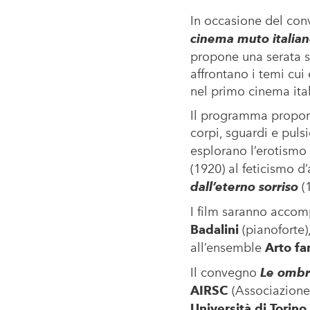
In occasione del con
cinema muto italia
propone una serata s
affrontano i temi cui
nel primo cinema ita
Il programma propone
corpi, sguardi e pul
esplorano l’erotismo 
(1920) al feticismo d
dall’eterno sorriso
(1
I film saranno acco
Badalini
(pianoforte)
all’ensemble
Arto f
Il convegno
Le ombr
AIRSC
(Associazione 
Università di Torino