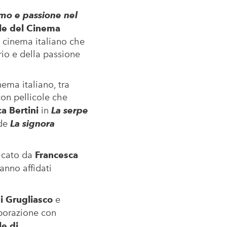
smo e passione nel
le del Cinema
 cinema italiano che
rio e della passione
ema italiano, tra
on pellicole che
a Bertini
in
La serpe
de
La signora
icato da
Francesca
ranno affidati
 Grugliasco
e
aborazione con
e di