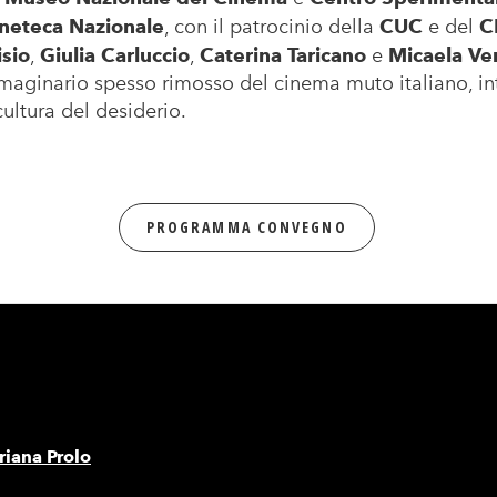
ineteca Nazionale
, con il patrocinio della
CUC
e del
C
isio
,
Giulia Carluccio
,
Caterina Taricano
e
Micaela Ve
aginario spesso rimosso del cinema muto italiano, int
cultura del desiderio.
PROGRAMMA CONVEGNO
iana Prolo