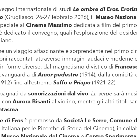
vegno internazionale di studi
Le ombre di Eros. Eroti
no
(Grugliasco, 26-27 febbraio 2026), il
Museo Naziona
peciale al
Cinema Massimo
dedicata a film del primo
 è dedicato il convegno, quali l’esplorazione del deside
liano.
 un viaggio affascinante e sorprendente nel primo cin
sioni raccontati attraverso immagini audaci e moderne c
in forme diverse: dal magnetismo divistico di
Francesc
’avanguardia di
Amor pedestre
(1914), dalla comicità 
912) fino all’estremo
Saffo e Priapo
(1921-22).
mpagnati da
sonorizzazioni dal vivo
:
La serpe
sarà mus
, con
Aurora Bisanti
al violino, mentre gli altri titoli sa
antasma
.
e di Eros
è promosso da
Società Le Serre
,
Comune di
Italiana per le Ricerche di Storia del Cinema), in coll
,
Museo Nazionale del Cinema
e
Centro Sperimental