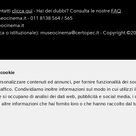
tatti
clicca qui
- Hai dei dubbi? Consulta le nostre
FAQ
seocinema.it - 011 8138 564 / 565
seocinema.it
ica o istituzionale): museocinema@certopec.it - Copyright ©2
e di gara
Mappa del sito
Cookie Policy
Iscriviti alla newsle
 cookie
rsonalizzare contenuti ed annunci, per fornire funzionalità dei so
raffico. Condividiamo inoltre informazioni sul modo in cui utilizzi i
 di divulgazione culturale ed è esclusa ogni finalità commerciale.
e si occupano di analisi dei dati web, pubblicità e social media, i 
ltre informazioni che hai fornito loro o che hanno raccolto dal tu
Partner & Sponsor