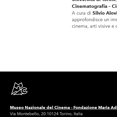
Cinematografia – C
A cura di
Silvio Alov
approfondisce un imm
cinema, arti visive e 
Museo Nazionale del Cinema -
Fondazione Maria Adr
Via Montebello, 20 10124 Torino, Italia