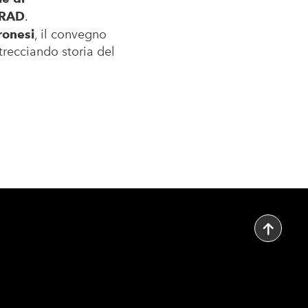
RAD
.
ronesi
, il convegno
recciando storia del