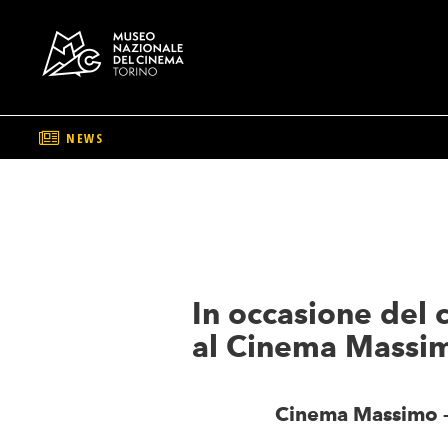
NEWS
Salta
al
contenuto
principale
In occasione del 
al Cinema Massi
Cinema Massimo – 