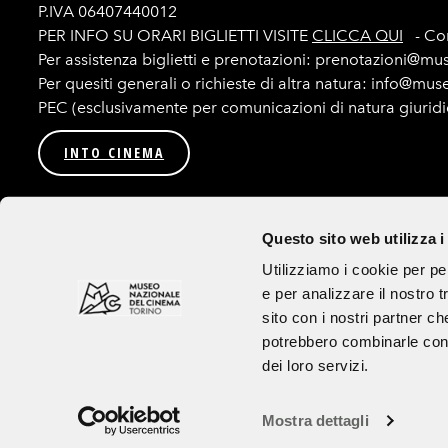
P.IVA 06407440012
PER INFO SU ORARI BIGLIETTI VISITE
CLICCA QUI
- Con
Per assistenza biglietti e prenotazioni: prenotazioni@mu
Per quesiti generali o richieste di altra natura: info@mu
PEC (esclusivamente per comunicazioni di natura giurid
INTO CINEMA
Privacy
Amministrazione trasparente
Bandi e procedur
Questo sito web utilizza i
Seguici su
Utilizziamo i cookie per pe
e per analizzare il nostro t
Tutte le immagini utilizzate sul sito e sui canali social sono ad uso esclusivo
sito con i nostri partner ch
Credits
potrebbero combinarle con a
dei loro servizi.
Mostra dettagli