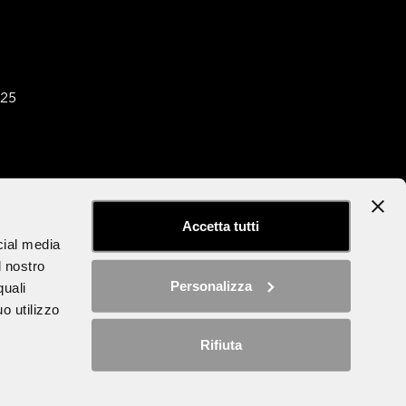
025
tter
Dichiarazione di accessibilità
Accetta tutti
cial media
l nostro
Personalizza
quali
o utilizzo
Rifiuta