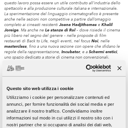
questo lavoro possa essere un utile contributo all’industria dello
spettacolo e alla produzione culturale italiana e internazionale.
La sperimentazione del linguaggio cinematografico è presente
anche nelle sezioni non competitive a partire dall’omaggio
completo ai cineasti resistenti
Joana Hadjithomas
e
Khalil
Joreige
. Ma anche ne
Le stanze di Rol
– dove risiede il cinema
più libero nel segno del genere – nelle proposte di film
restaurati di Back to Life, negli eventi, nel focus
Noi
, nelle
masterclass
, fino a una nuova sezione con opere che sfidano le
regole della rappresentazione,
Incubator
, e a
Schermi eretici
,
uno spazio dedicato a storie di cinema non convenzionali.
Nello stesso tempo siamo desiderosi di favorire un ritorno alla
normalità di un sistema dove la sala è protagonista e per questo
presentiamo opere della prossima stagione cinematografica che
ci hanno colpito, dialogando con tutte le forme di fruizione, dalla
tv alle piattaforme, settori dove c’è grande fermento e
Questo sito web utilizza i cookie
innovazione.
L a sezione fuori concorso
Tracce di teatro - Il respiro della
Utilizziamo i cookie per personalizzare contenuti ed
scena
, dedicata alle contaminazioni tra cinema e teatro, ha
annunci, per fornire funzionalità dei social media e per
quest’anno una grande forza, a testimoniare la creatività che ha
analizzare il nostro traffico. Condividiamo inoltre
contraddistinto il lungo periodo di chiusura forzata dei
palcoscenici. La nostra attenzione per i temi sociali si esprime
informazioni sul modo in cui utilizzi il nostro sito con i
attraverso i contenuti delle opere scelte, molte attività con il
nostri partner che si occupano di analisi dei dati web,
mondo universitario e un programma specifico per le scuole