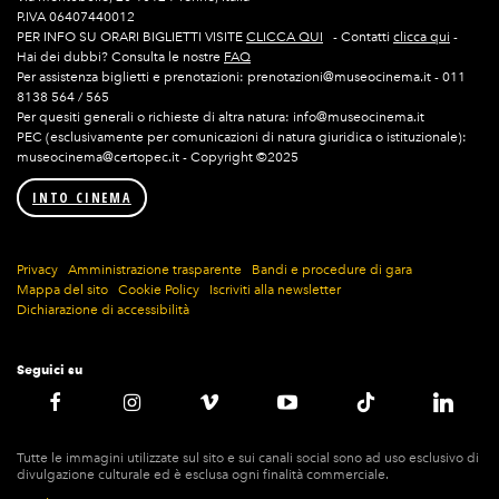
P.IVA 06407440012
PER INFO SU ORARI BIGLIETTI VISITE
CLICCA QUI
- Contatti
clicca qui
-
Hai dei dubbi? Consulta le nostre
FAQ
Per assistenza biglietti e prenotazioni: prenotazioni@museocinema.it - 011
8138 564 / 565
Per quesiti generali o richieste di altra natura: info@museocinema.it
PEC (esclusivamente per comunicazioni di natura giuridica o istituzionale):
museocinema@certopec.it - Copyright ©2025
INTO CINEMA
Privacy
Amministrazione trasparente
Bandi e procedure di gara
Mappa del sito
Cookie Policy
Iscriviti alla newsletter
Dichiarazione di accessibilità
Seguici su
Tutte le immagini utilizzate sul sito e sui canali social sono ad uso esclusivo di
divulgazione culturale ed è esclusa ogni finalità commerciale.