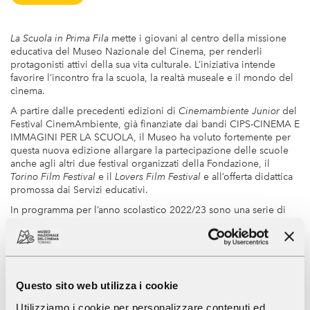
La Scuola in prima fila
La Scuola in Prima Fila
mette i giovani al centro della missione
educativa del Museo Nazionale del Cinema, per renderli
protagonisti attivi della sua vita culturale. L’iniziativa intende
favorire l’incontro fra la scuola, la realtà museale e il mondo del
cinema.
A partire dalle precedenti edizioni di
Cinemambiente Junior
del
Festival CinemAmbiente, già finanziate dai bandi CIPS-CINEMA E
IMMAGINI PER LA SCUOLA, il Museo ha voluto fortemente per
questa nuova edizione allargare la partecipazione delle scuole
anche agli altri due festival organizzati della Fondazione, il
Torino Film Festival
e il
Lovers Film Festival
e all’offerta didattica
promossa dai Servizi educativi.
In programma per l’anno scolastico 2022/23 sono una serie di
attività gratuite di alfabetizzazione cinematografica, visite guidate
e laboratori al Museo, proiezioni e incontri, tutte declinate anche
in un’ottica di orientamento professionale e di attenzione
all’innovazione tecnologica e al cinema contemportaneo, per
scoprire possibili vocazioni e farle diventare passioni.
Questo sito web utilizza i cookie
Il cinema è uno strumento potente per sviluppare il senso
Utilizziamo i cookie per personalizzare contenuti ed
critico, per conoscere se stessi e la realtà esterna, per stimolare il