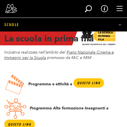
Tog
SCUOLE
Salta
La scuola in prima fila
al
Nidi e scuole d'infanzia
contenuto
principale
Primaria
Iniziativa realizzata nell’ambito del
Piano Nazionale Cinema e
Immagini per la Scuola
promosso da MiC e MIM
Secondaria l grado
Secondaria ll grado
QUESTO LINK
​
Programma e attività a
Prossimi appuntamenti
Insegnanti
​
Programma Alta formazione Insegnanti a
Calendario
QUESTO LINK