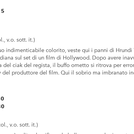
15
, v.o. sott. it.)
suo indimenticabile colorito, veste qui i panni di Hrundi
iana sul set di un film di Hollywood. Dopo avere inavv
 del ciak del regista, il buffo ometto si ritrova per erro
ty del produttore del film. Qui il sobrio ma imbranato 
30
30
., v.o. sott. it.)