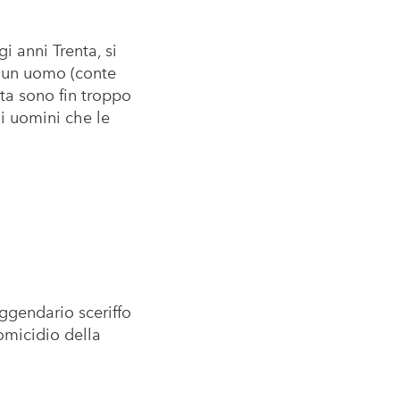
i anni Trenta, si
e un uomo (conte
ata sono fin troppo
li uomini che le
ggendario sceriffo
’omicidio della