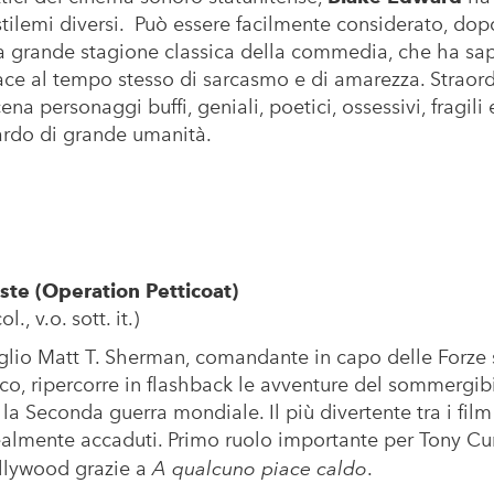
stilemi diversi. Può essere facilmente considerato, dopo 
 grande stagione classica della commedia, che ha sapu
ce al tempo stesso di sarcasmo e di amarezza. Straordi
ena personaggi buffi, geniali, poetici, ossessivi, fragili 
rdo di grande umanità.
te (Operation Petticoat)
., v.o. sott. it.)
lio Matt T. Sherman, comandante in capo delle Forze
fico, ripercorre in flashback le avventure del sommergibi
 Seconda guerra mondiale. Il più divertente tra i film
realmente accaduti. Primo ruolo importante per Tony Cur
llywood grazie a
A qualcuno piace caldo
.