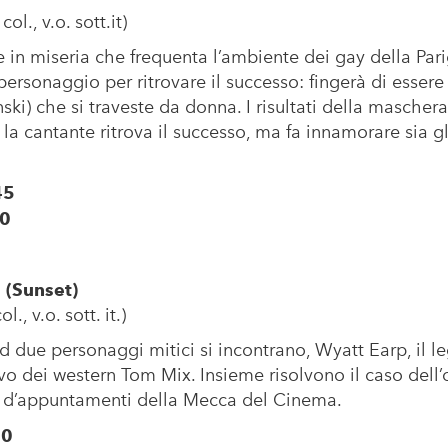
ol., v.o. sott.it)
e in miseria che frequenta l’ambiente dei gay della Parig
ersonaggio per ritrovare il successo: fingerà di esser
ski) che si traveste da donna. I risultati della mascher
o la cantante ritrova il successo, ma fa innamorare sia g
45
30
 (Sunset)
., v.o. sott. it.)
due personaggi mitici si incontrano, Wyatt Earp, il le
divo dei western Tom Mix. Insieme risolvono il caso dell
a d’appuntamenti della Mecca del Cinema.
00