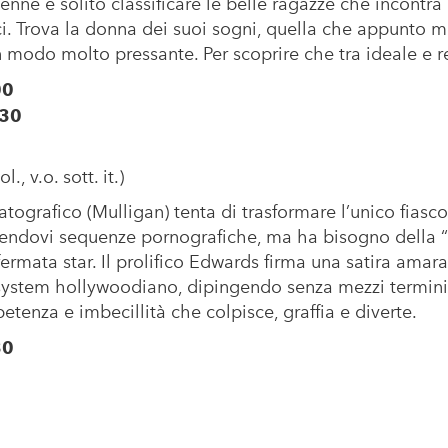
nne è solito classificare le belle ragazze che incontr
i. Trova la donna dei suoi sogni, quella che appunto me
in modo molto pressante. Per scoprire che tra ideale e re
00
.30
., v.o. sott. it.)
ografico (Mulligan) tenta di trasformare l’unico fiasco 
ndovi sequenze pornografiche, ma ha bisogno della “
ermata star. Il prolifico Edwards firma una satira amara
r-system hollywoodiano, dipingendo senza mezzi termini 
etenza e imbecillità che colpisce, graffia e diverte.
30