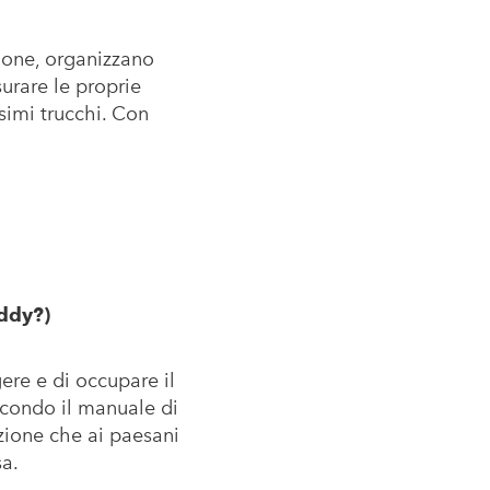
lione, organizzano
urare le proprie
simi trucchi. Con
ddy?)
ere e di occupare il
secondo il manuale di
zione che ai paesani
a.