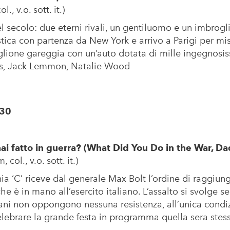
., v.o. sott. it.)
l secolo: due eterni rivali, un gentiluomo e un imbrog
ica con partenza da New York e arrivo a Parigi per mis
glione gareggia con un’auto dotata di mille ingegnosis
tis, Jack Lemmon, Natalie Wood
.30
ai fatto in guerra?
(What Did You Do in the War, Da
col., v.o. sott. it.)
ia ‘C’ riceve dal generale Max Bolt l’ordine di raggiung
che è in mano all’esercito italiano. L’assalto si svolge 
liani non oppongono nessuna resistenza, all’unica condi
lebrare la grande festa in programma quella sera stess