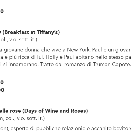
00
 (Breakfast at Tiffany’s)
., v.o. sott. it.)
ta giovane donna che vive a New York. Paul è un giovan
 e più ricca di lui. Holly e Paul abitano nello stesso p
i si innamorano. Tratto dal romanzo di Truman Capote
30
00
delle rose (Days of Wine and Roses)
col., v.o. sott. it.)
), esperto di pubbliche relazionie e accanito bevitore