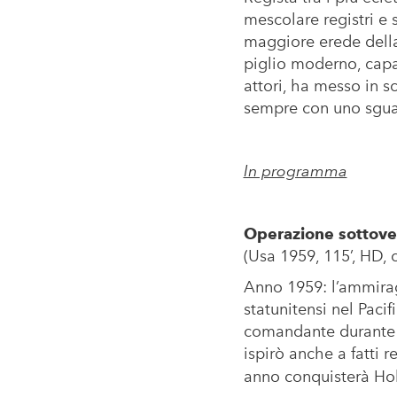
mescolare registri e 
maggiore erede della
piglio moderno, capa
attori, ha messo in sc
sempre con uno sgua
In programma
Operazione sottoves
(Usa 1959, 115’, HD, col
Anno 1959: l’ammirag
statunitensi nel Paci
comandante durante la
ispirò anche a fatti 
anno conquisterà Ho