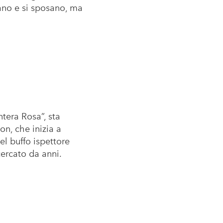
ano e si sposano, ma
tera Rosa”, sta
n, che inizia a
l buffo ispettore
cercato da anni.