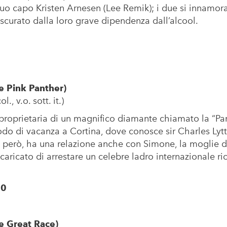
 suo capo Kristen Arnesen (Lee Remik); i due si innamor
scurato dalla loro grave dipendenza dall’alcool.
e Pink Panther)
., v.o. sott. it.)
proprietaria di un magnifico diamante chiamato la “Pan
do di vacanza a Cortina, dove conosce sir Charles Lytto
, però, ha una relazione anche con Simone, la moglie de
aricato di arrestare un celebre ladro internazionale ri
30
e Great Race)