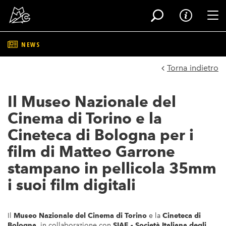
Tog
NEWS
Salta
al
Torna indietro
contenuto
principale
Il Museo Nazionale del
Cinema di Torino e la
Cineteca di Bologna per i
film di Matteo Garrone
stampano in pellicola 35mm
i suoi film digitali
Il
Museo Nazionale del Cinema di Torino
e la
Cineteca di
Bologna
, in collaborazione con
SIAE
- Società Italiana degli