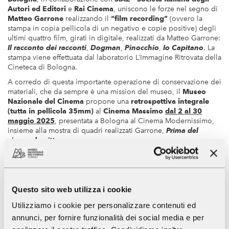
Autori ed Editori
e
Rai Cinema
, uniscono le forze nel segno di
Matteo Garrone
realizzando il
“film recording”
(ovvero la
stampa in copia pellicola di un negativo e copie positive) degli
ultimi quattro film, girati in digitale, realizzati da Matteo Garrone:
Il racconto dei racconti
,
Dogman
,
Pinocchio
,
Io Capitano
. La
stampa viene effettuata dal laboratorio L’Immagine Ritrovata della
Cineteca di Bologna.
A corredo di questa importante operazione di conservazione dei
materiali, che da sempre è una mission del museo, il
Museo
Nazionale del Cinema
propone una
retrospettiva integrale
(tutta in pellicola 35mm)
al
Cinema Massimo
dal 2 al 30
maggio 2025
, presentata a Bologna al Cinema Modernissimo,
insieme alla mostra di quadri realizzati Garrone,
Prima del
cinema la pittura
.
La retrospettiva sarà anticipata da 14 istantanee scattate sul set.
Io
Capitano: foto dal set
è la
mostra
realizzata dal
Museo
Nazionale del Cinema
e ospitata sulla
cancellata storica della
Mole Antonelliana
dal 16 aprile al 29 giugno 2025
. Dalla
Questo sito web utilizza i cookie
polvere delle strade africane alla sabbia del deserto, dal
cemento delle prigioni in Libia alla vastità del mar Mediterraneo:
Utilizziamo i cookie per personalizzare contenuti ed
negli scatti di Greta De Lazzaris rivive l’odissea di Seydou e
annunci, per fornire funzionalità dei social media e per
Moussa, protagonisti del film di Matteo Garrone che ha