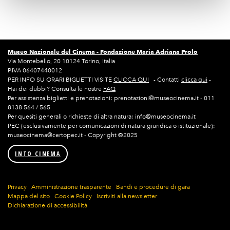
Museo Nazionale del Cinema -
Fondazione Maria Adriana Prolo
Via Montebello, 20 10124 Torino, Italia
P.IVA 06407440012
PER INFO SU ORARI BIGLIETTI VISITE
CLICCA QUI
- Contatti
clicca qui
-
Hai dei dubbi? Consulta le nostre
FAQ
Per assistenza biglietti e prenotazioni: prenotazioni@museocinema.it - 011
8138 564 / 565
Per quesiti generali o richieste di altra natura: info@museocinema.it
PEC (esclusivamente per comunicazioni di natura giuridica o istituzionale):
museocinema@certopec.it - Copyright ©2025
INTO CINEMA
Privacy
Amministrazione trasparente
Bandi e procedure di gara
Mappa del sito
Cookie Policy
Iscriviti alla newsletter
Dichiarazione di accessibilità