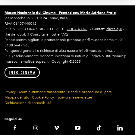
Museo Nazionale del Cinema -
Fondazione Maria Adriana Prolo
Via Montebello, 20 10124 Torino, Italia
P.IVA 06407440012
PER INFO SU ORARI BIGLIETTI VISITE
CLICCA QUI
- Contatti
clicca qui
-
Hai dei dubbi? Consulta le nostre
FAQ
Per assistenza biglietti e prenotazioni: prenotazioni@museocinema.it - 011
8138 564 / 565
Per quesiti generali o richieste di altra natura: info@museocinema.it
PEC (esclusivamente per comunicazioni di natura giuridica o istituzionale):
museocinema@certopec.it - Copyright ©2025
INTO CINEMA
Privacy
Amministrazione trasparente
Bandi e procedure di gara
Mappa del sito
Cookie Policy
Iscriviti alla newsletter
Dichiarazione di accessibilità
Seguici su