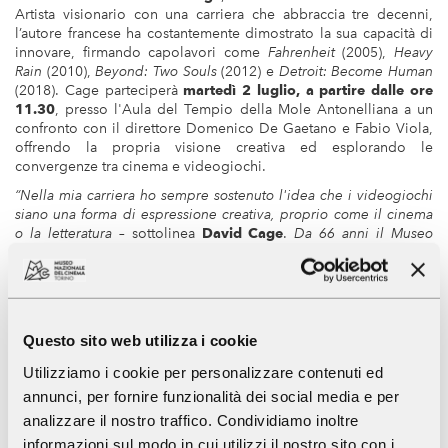
Artista visionario con una carriera che abbraccia tre decenni,
l’autore francese ha costantemente dimostrato la sua capacità di
innovare, firmando capolavori come
Fahrenheit
(2005),
Heavy
Rain
(2010),
Beyond: Two Souls
(2012) e
Detroit: Become Human
(2018). Cage parteciperà
martedì 2 luglio, a partire dalle ore
11.30
, presso l'Aula del Tempio della Mole Antonelliana a un
confronto con il direttore Domenico De Gaetano e Fabio Viola,
offrendo la propria visione creativa ed esplorando le
convergenze tra cinema e videogiochi.
“Nella mia carriera ho sempre sostenuto l'idea che i videogiochi
siano una forma di espressione creativa, proprio come il cinema
o la letteratura
– sottolinea
David Cage
.
Da 66 anni il Museo
Nazionale del Cinema di Torino esplora l'impatto del cinema
sulla società e l’apertura di uno spazio permanente dedicato ai
videogiochi è una pietra miliare per i media interattivi. Come
creatore, sono onorato che siano esposti i nostri giochi Heavy
Rain e Detroit: Become Human e sono entusiasta di celebrare
Questo sito web utilizza i cookie
l’apertura della mostra con una Masterclass. Sarà l'occasione per
discutere di come i videogiochi e il cinema si influenzano a
Utilizziamo i cookie per personalizzare contenuti ed
vicenda per spingere i confini della narrazione”.
annunci, per fornire funzionalità dei social media e per
Alla fine della Masterclass, David Cage riceverà il
premio Stella
analizzare il nostro traffico. Condividiamo inoltre
della Mole
per il fondamentale contributo e per il suo
informazioni sul modo in cui utilizzi il nostro sito con i