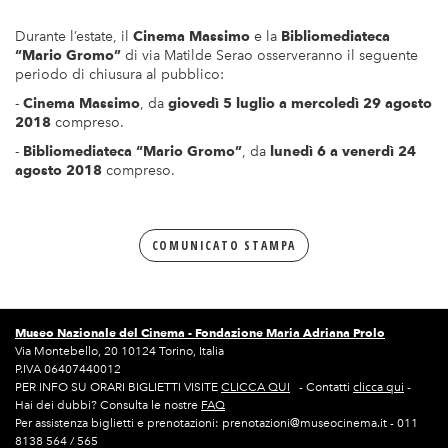
Durante l’estate, il
Cinema Massimo
e la
Bibliomediateca
“Mario Gromo”
di via Matilde Serao osserveranno il seguente
periodo di chiusura al pubblico:
-
Cinema Massimo
, da
giovedì 5 luglio a mercoledì 29 agosto
2018
compreso.
-
Bibliomediateca “Mario Gromo”
, da
lunedì 6 a venerdì 24
agosto 2018
compreso.
COMUNICATO STAMPA
Museo Nazionale del Cinema -
Fondazione Maria Adriana Prolo
Via Montebello, 20 10124 Torino, Italia
P.IVA 06407440012
PER INFO SU ORARI BIGLIETTI VISITE
CLICCA QUI
- Contatti
clicca qui
-
Hai dei dubbi? Consulta le nostre
FAQ
Per assistenza biglietti e prenotazioni: prenotazioni@museocinema.it - 011
8138 564 / 565