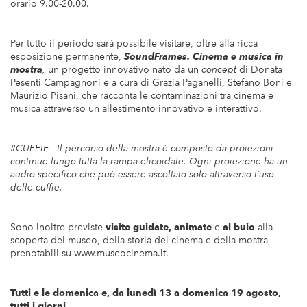
orario 9.00-20.00.
Per tutto il periodo sarà possibile visitare, oltre alla ricca
esposizione permanente,
SoundFrames. Cinema e musica in
mostra
,
un progetto innovativo nato da un
concept
di Donata
Pesenti Campagnoni e a cura di Grazia Paganelli, Stefano Boni e
Maurizio Pisani, che racconta le contaminazioni tra cinema e
musica attraverso un allestimento innovativo e interattivo.
#CUFFIE - Il percorso della mostra è composto da proiezioni
continue lungo tutta la rampa elicoidale. Ogni proiezione ha un
audio specifico che può essere ascoltato solo attraverso l’uso
delle cuffie.
Sono inoltre previste
visite guidate, animate
e
al buio
alla
scoperta del museo, della storia del cinema e della mostra,
prenotabili su
www.museocinema.it
.
Tutti e le domenica e, da lunedì 13 a domenica 19 agosto,
tutti i giorni