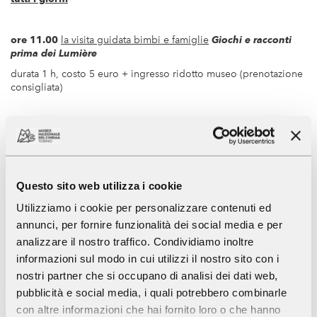
ore 11.00
la visita guidata bimbi e famiglie
Giochi e racconti
prima dei Lumière
durata 1 h, costo 5 euro + ingresso ridotto museo (prenotazione
consigliata)
ore 16.00
,
visita guidata
Alla scoperta del Museo
durata 1½ h, costo 6 euro + biglietto ridotto museo
(prenotazione consigliata)
Questo sito web utilizza i cookie
Tutti i sabati, a partire dal 7 luglio
Utilizziamo i cookie per personalizzare contenuti ed
annunci, per fornire funzionalità dei social media e per
analizzare il nostro traffico. Condividiamo inoltre
ore 11.00
visite animate per genitori e bimbi dai 18 mesi ai 3
anni
Bebè al Museo – Giochi con la luce sul tappeto magico!
informazioni sul modo in cui utilizzi il nostro sito con i
nostri partner che si occupano di analisi dei dati web,
durata 1 h, costo 5 € a partecipante + ingresso museo
(prenotazione obbligatoria)
pubblicità e social media, i quali potrebbero combinarle
con altre informazioni che hai fornito loro o che hanno