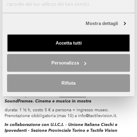
raccolto dal tuo utilizzo dei loro servizi.
Per
prenotare le attività
compilare questo
modulo
e
inviarlo a
prenotazioni@museocinema.it - Info: 011- 8138564/65.
Mostra dettagli
Sabato 14 luglio e sabato 25 agosto
ore 18.00
,
visita guidata
alla mostra
SoundFrames. Cinema e
Accetta tutti
musica in mostra
durata 1 h, costo 5 euro + ingresso ridotto museo (prenotazione
consigliata)
Personalizza
In collaborazione con Abbonamento Musei Torino Piemonte
Rifiuta
Sabato 21 luglio
ore 18.30, 20.00 e 21.00
,
visita al buio
Sentire il cinema
a
SoundFrames. Cinema e musica in mostra
durata: 1 ½ h, costo 5 € a persona + ingresso museo.
Prenotazione obbligatoria (max 10) a
info@tactilevision.it
.
In collaborazione con U.I.C.I. – Unione Italiana Ciechi e
Ipovedenti - Sezione Provinciale Torino e Tactile Vision