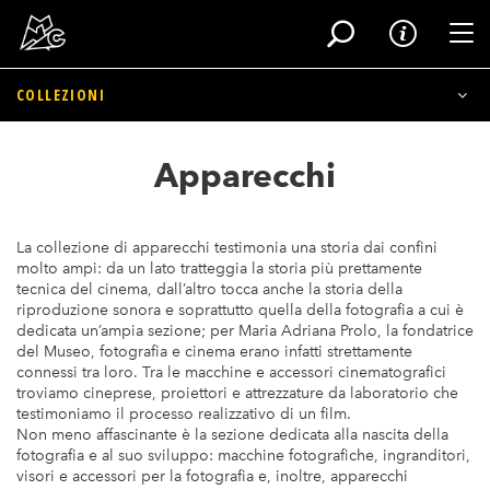
Tog
COLLEZIONI
Salta
al
Archeologia del Cinema
Apparecchi
contenuto
principale
Fototeca
La collezione di apparecchi testimonia una storia dai confini
Manifesti e Materiali Pubblicitari
molto ampi: da un lato tratteggia la storia più prettamente
tecnica del cinema, dall’altro tocca anche la storia della
Memorabilia del Cinema
riproduzione sonora e soprattutto quella della fotografia a cui è
dedicata un’ampia sezione; per Maria Adriana Prolo, la fondatrice
del Museo, fotografia e cinema erano infatti strettamente
Apparecchi
connessi tra loro. Tra le macchine e accessori cinematografici
troviamo cineprese, proiettori e attrezzature da laboratorio che
Cineteca
testimoniamo il processo realizzativo di un film.
Non meno affascinante è la sezione dedicata alla nascita della
fotografia e al suo sviluppo: macchine fotografiche, ingranditori,
Archivio Storico
visori e accessori per la fotografia e, inoltre, apparecchi