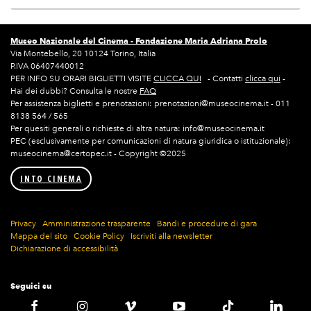
Museo Nazionale del Cinema -
Fondazione Maria Adriana Prolo
Via Montebello, 20 10124 Torino, Italia
P.IVA 06407440012
PER INFO SU ORARI BIGLIETTI VISITE
CLICCA QUI
- Contatti
clicca qui
-
Hai dei dubbi? Consulta le nostre
FAQ
Per assistenza biglietti e prenotazioni: prenotazioni@museocinema.it - 011
8138 564 / 565
Per quesiti generali o richieste di altra natura: info@museocinema.it
PEC (esclusivamente per comunicazioni di natura giuridica o istituzionale):
museocinema@certopec.it - Copyright ©2025
INTO CINEMA
Privacy
Amministrazione trasparente
Bandi e procedure di gara
Mappa del sito
Cookie Policy
Iscriviti alla newsletter
Dichiarazione di accessibilità
Seguici su