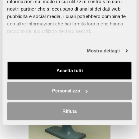
TEK, serie CN.009. Fratelli Serra & C., Torino, 1918 ca.
informazioni sul modo in cui utilizzi il nostro sito con i
nostri partner che si occupano di analisi dei dati web,
pubblicità e social media, i quali potrebbero combinarle
con altre informazioni che hai fornito loro o che hanno
raccolto dal tuo utilizzo dei loro servizi.
Mostra dettagli
Accetta tutti
Personalizza
Rifiuta