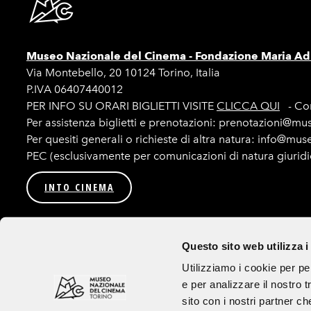
Museo Nazionale del Cinema -
Fondazione Maria Adr
Via Montebello, 20 10124 Torino, Italia
P.IVA 06407440012
PER INFO SU ORARI BIGLIETTI VISITE
CLICCA QUI
- Con
Per assistenza biglietti e prenotazioni: prenotazioni@mu
Per quesiti generali o richieste di altra natura: info@mu
PEC (esclusivamente per comunicazioni di natura giurid
INTO CINEMA
Privacy
Amministrazione trasparente
Bandi e procedur
Questo sito web utilizza i
Seguici su
Utilizziamo i cookie per pe
e per analizzare il nostro t
Tutte le immagini utilizzate sul sito e sui canali social sono ad uso esclusivo
sito con i nostri partner ch