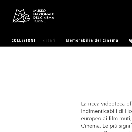
i e Materiali Pubblicitari
COLLEZIONI
Memorabilia del Cinema
A
Salta
al
contenuto
principale
La ricca videoteca off
indimenticabili di Ho
europeo ai film muti
Cinema. Le più signif