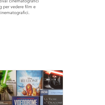
tival cinematografici
ng per vedere film e
cinematografici.