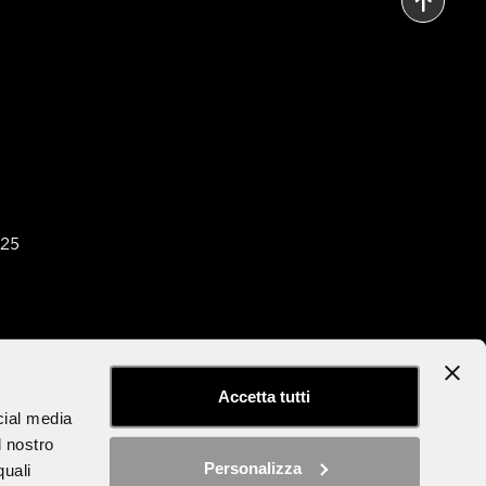
025
tter
Dichiarazione di accessibilità
Accetta tutti
cial media
l nostro
Personalizza
quali