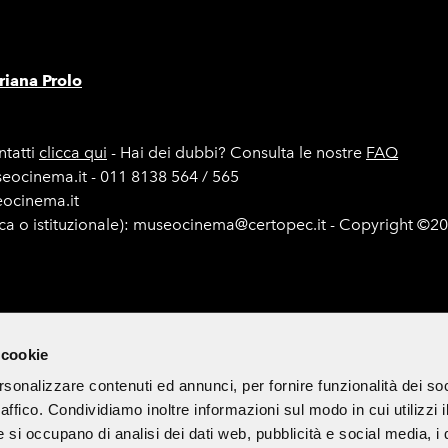
iana Prolo
tatti
clicca qui
- Hai dei dubbi? Consulta le nostre
FAQ
seocinema.it - 011 8138 564 / 565
seocinema.it
ica o istituzionale): museocinema@certopec.it - Copyright ©2
e di gara
Mappa del sito
Cookie Policy
Iscriviti alla newsle
 cookie
rsonalizzare contenuti ed annunci, per fornire funzionalità dei so
raffico. Condividiamo inoltre informazioni sul modo in cui utilizzi i
 di divulgazione culturale ed è esclusa ogni finalità commerciale.
e si occupano di analisi dei dati web, pubblicità e social media, i 