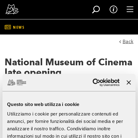
Tog
NEWS
Skip
to
Back
main
content
National Museum of Cinema
late opening
Friday, 24 October 2025
Questo sito web utilizza i cookie
We would like to inform our visitors that on Friday, 24 October
Utilizziamo i cookie per personalizzare contenuti ed
2025, the National Museum of Cinemawill open at 15:00. The
annunci, per fornire funzionalità dei social media e per
opening hours of the Panoramic Lift (9:00 - 19:00) remain
unchanged.
analizzare il nostro traffico. Condividiamo inoltre
informazioni sul modo in cui utilizzi il nostro sito con i