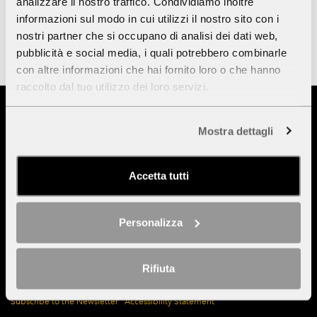
analizzare il nostro traffico. Condividiamo inoltre
informazioni sul modo in cui utilizzi il nostro sito con i
nostri partner che si occupano di analisi dei dati web,
STAFF
pubblicità e social media, i quali potrebbero combinarle
con altre informazioni che hai fornito loro o che hanno
raccolto dal tuo utilizzo dei loro servizi.
Museo Nazionale del Cinema -
Fondazione M. A. Prolo
Via Montebello, 20 10124 Torino, Italia
P.IVA 06407440012
Mostra dettagli
Click here
for OPENING HOURS, TICKETS, RESERVATIONS
Click here
for contacts
Reservations:
prenotazioni@museocinema.it
Accetta tutti
General infos:
info@museocinema.it
PEC (legal or institutional communications only):
museocinema@certopec.it
- Copyright ©2025
Personalizza
INTO CINEMA
Rifiuta
Privacy
Transparent Administration (Italian only)
Bids and Tenders (Italian only)
Site Map
Cookie Policy
Subscribe to the Newsletter
Accessibility Statement