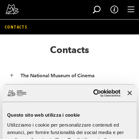
Tog
CONTACTS
Skip
to
Contacts
main
content
The National Museum of Cinema
Mario Gromo Library / Mediatheque and
Historical Archives
Questo sito web utilizza i cookie
Cinema Massimo
Utilizziamo i cookie per personalizzare contenuti ed
annunci, per fornire funzionalità dei social media e per
Film Archives