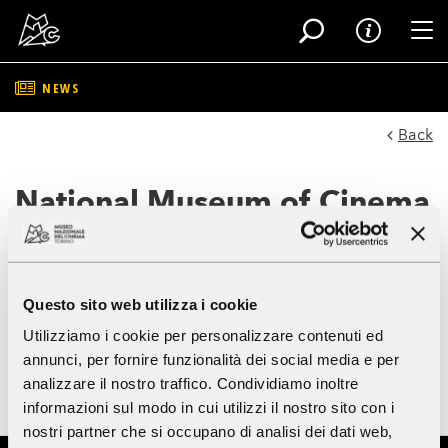
Tog
NEWS
Skip
to
Back
main
content
National Museum of Cinema
early closing
Wednesday 4th June, 2025
- Mole
Questo sito web utilizza i cookie
Antonelliana
Utilizziamo i cookie per personalizzare contenuti ed
annunci, per fornire funzionalità dei social media e per
analizzare il nostro traffico. Condividiamo inoltre
Wednesday 4th June, 2025
the
National Museum of
Cinema
will close early
at 17.00
- last admission at 16.00.
informazioni sul modo in cui utilizzi il nostro sito con i
nostri partner che si occupano di analisi dei dati web,