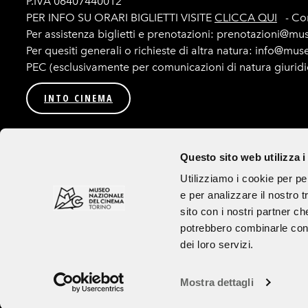
P.IVA 06407440012
PER INFO SU ORARI BIGLIETTI VISITE
CLICCA QUI
- Con
Per assistenza biglietti e prenotazioni: prenotazioni@mu
Per quesiti generali o richieste di altra natura: info@mu
PEC (esclusivamente per comunicazioni di natura giurid
INTO CINEMA
Privacy
Amministrazione trasparente
Bandi e procedur
Questo sito web utilizza i
Seguici su
Utilizziamo i cookie per pe
e per analizzare il nostro t
Tutte le immagini utilizzate sul sito e sui canali social sono ad uso esclusivo
sito con i nostri partner ch
Credits
potrebbero combinarle con a
dei loro servizi.
Mostra dettagli