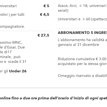
Aiace, Arci, < 18; universari
niversitari
€ 5
serali)
tivi ) per tutti
€ 4,5
Universitari e > 60 (spettac
ccompagnatore.
ABBONAMENTO 5 INGRES
€ 27,5
L'abbonamento ha validità a
 Massimo-MNC,
gennaio al 31 dicembre
e d’Essai, Due
ale di17
minale, può
Riduzione cumulativa € 3.00 
no e scade il 31
acquistato per la stessa gio
r gli
Under 26
Omaggio riservato a disabi
 online fino a due ore prima dell’orario d’inizio di ogni spe