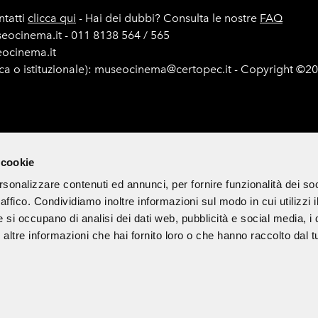
tatti
clicca qui
- Hai dei dubbi? Consulta le nostre
FAQ
seocinema.it - 011 8138 564 / 565
seocinema.it
ica o istituzionale): museocinema@certopec.it - Copyright ©2
e di gara
Mappa del sito
Cookie Policy
Iscriviti alla newsle
 cookie
rsonalizzare contenuti ed annunci, per fornire funzionalità dei so
raffico. Condividiamo inoltre informazioni sul modo in cui utilizzi i
 di divulgazione culturale ed è esclusa ogni finalità commerciale.
e si occupano di analisi dei dati web, pubblicità e social media, i 
ltre informazioni che hai fornito loro o che hanno raccolto dal tu
Partner & Sponsor