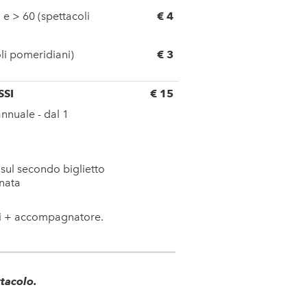
 e > 60 (spettacoli
€ 4
oli pomeridiani)
€ 3
SI
€ 15
nnuale - dal 1
sul secondo biglietto
rnata
li + accompagnatore.
ttacolo.