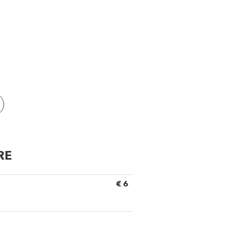
RE
€ 6