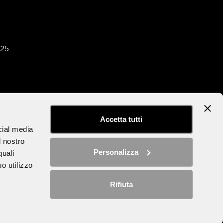
025
tter
Dichiarazione di accessibilità
Accetta tutti
cial media
l nostro
Personalizza
quali
o utilizzo
Rifiuta