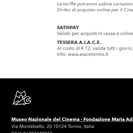
Le tariffe potranno subire variazi
Diritto di acquisto online per il 
SATISPAY
Valido per acquisti in cassa e onli
TESSERA A.I.A.C.E.
Al costo di € 12, valida tutti i gior
Info:
www.aiacetorino.it
Museo Nazionale del Cinema -
Fondazione Maria Adr
Via Montebello, 20 10124 Torino, Italia