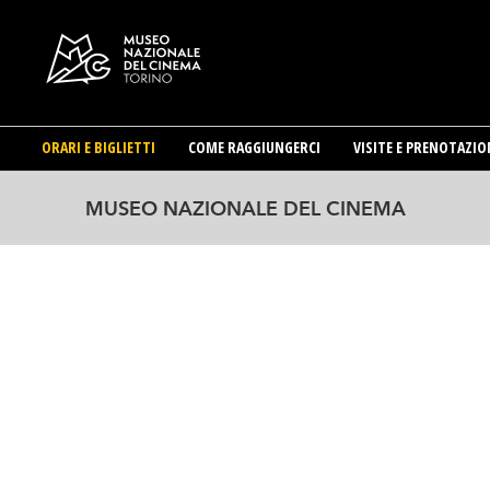
ORARI E BIGLIETTI
COME RAGGIUNGERCI
VISITE E PRENOTAZIO
Salta
al
MUSEO NAZIONALE DEL CINEMA
contenuto
principale