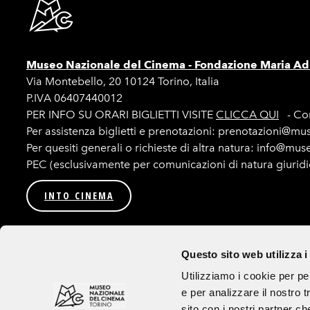
Museo Nazionale del Cinema -
Fondazione Maria Adr
Via Montebello, 20 10124 Torino, Italia
P.IVA 06407440012
PER INFO SU ORARI BIGLIETTI VISITE
CLICCA QUI
- Con
Per assistenza biglietti e prenotazioni: prenotazioni@mu
Per quesiti generali o richieste di altra natura: info@mu
PEC (esclusivamente per comunicazioni di natura giurid
INTO CINEMA
Privacy
Amministrazione trasparente
Bandi e procedur
Questo sito web utilizza i
Seguici su
Utilizziamo i cookie per pe
e per analizzare il nostro t
Tutte le immagini utilizzate sul sito e sui canali social sono ad uso esclusivo
sito con i nostri partner ch