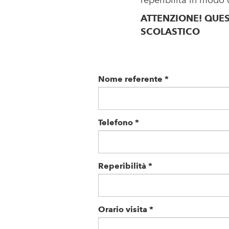
reperibilità in modo 
ATTENZIONE! QUE
SCOLASTICO
Nome referente
*
Telefono
*
Reperibilità
*
Orario visita
*