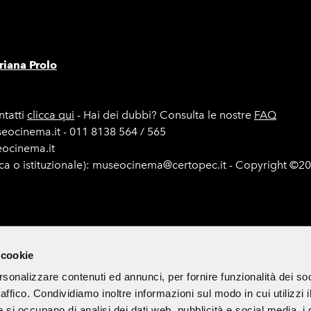
iana Prolo
tatti
clicca qui
- Hai dei dubbi? Consulta le nostre
FAQ
seocinema.it - 011 8138 564 / 565
seocinema.it
ica o istituzionale): museocinema@certopec.it - Copyright ©2
e di gara
Mappa del sito
Cookie Policy
Iscriviti alla newsle
 cookie
rsonalizzare contenuti ed annunci, per fornire funzionalità dei so
raffico. Condividiamo inoltre informazioni sul modo in cui utilizzi i
 di divulgazione culturale ed è esclusa ogni finalità commerciale.
e si occupano di analisi dei dati web, pubblicità e social media, i 