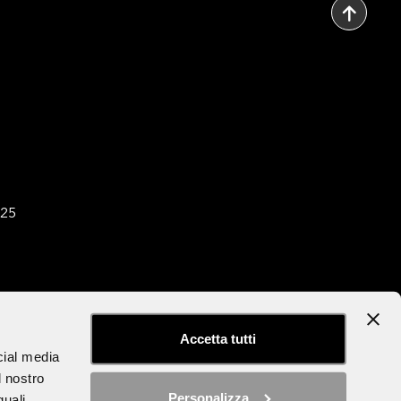
025
tter
Dichiarazione di accessibilità
Accetta tutti
cial media
l nostro
Personalizza
quali