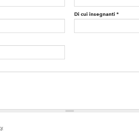
Di cui insegnanti
*
cy