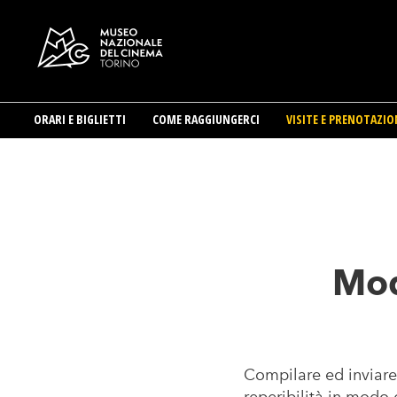
ORARI E BIGLIETTI
COME RAGGIUNGERCI
VISITE E PRENOTAZIO
Salta
al
contenuto
principale
Mod
Compilare ed inviare 