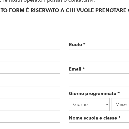
che nostri operatori possano contattarvi.
STO FORM È RISERVATO A CHI VUOLE PRENOTAR
Ruolo
*
Email
*
Giorno programmato
*
Giorno
Mese
Nome scuola e classe
*