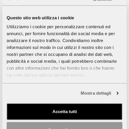
l'importanza dei brevetti e della qualità.
Oltre alle macchine fotografiche, la collezione riflette anche la
passione di Tognoni per il cinema e le immagini in generale.
Questo sito web utilizza i cookie
Cineamatore, raccolse apparecchi che documentano il cinema
domestico, andando oltre le sole cineprese. Il suo interesse lo
Utilizziamo i cookie per personalizzare contenuti ed
portò inoltre a collezionare strumenti legati alla storia della
annunci, per fornire funzionalità dei social media e per
proiezione, come le lanterne magiche.
analizzare il nostro traffico. Condividiamo inoltre
informazioni sul modo in cui utilizzi il nostro sito con i
Lasciati guidare alla scoperta della collezione:
nostri partner che si occupano di analisi dei dati web,
pubblicità e social media, i quali potrebbero combinarle
scegli il
percorso
e inizia l’esplorazione
con altre informazioni che hai fornito loro o che hanno
marchi
raccolto dal tuo utilizzo dei loro servizi.
formati
tipologie
aree di produzione
Mostra dettagli
Scarica qui il
pdf
della collezione
Accetta tutti
la collezione in breve
Collezionista:
Brunero Tognoni