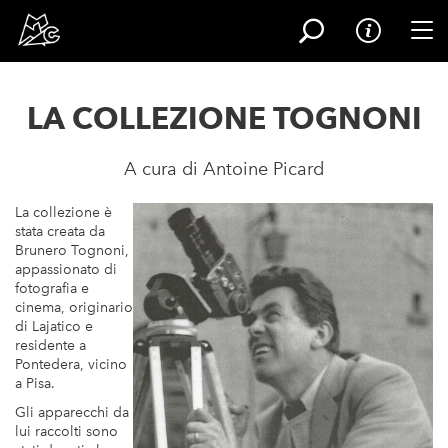
Tog
Salta
al
LA COLLEZIONE TOGNONI
contenuto
principale
A cura di Antoine Picard
La collezione è
stata creata da
Brunero Tognoni,
appassionato di
fotografia e
cinema, originario
di Lajatico e
residente a
Pontedera, vicino
a Pisa.
Gli apparecchi da
lui raccolti sono