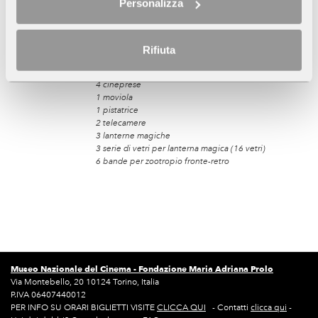
Personalizza
Tipo di acquisizione:
Dono della famiglia.
Anno di ingresso al Museo:
2019
Rifiuta
Quantità totale:
,
106 opere
di cui:
73 apparecchi fotografici
4 cineprese
1 moviola
1 pistatrice
2 telecamere
3 lanterne magiche
3 serie di vetri per lanterna magica (16 vetri)
6 bande per zootropio fronte-retro
Museo Nazionale del Cinema -
Fondazione Maria Adriana Prolo
Via Montebello, 20 10124 Torino, Italia
P.IVA 06407440012
PER INFO SU ORARI BIGLIETTI VISITE
CLICCA QUI
- Contatti
clicca qui
-