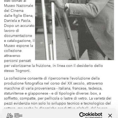
stati donati al
Museo Nazionale
del Cinema
dalle figlie Elena,
Daniela e Paola.
Dopo un accurato
lavoro di
documentazione
e catalogazione, il
Museo espone la
collezione
attraverso
percorsi pensati
per valorizzarne la fruizione, in linea con il desiderio dello
stesso Tognoni.
La collezione consente di ripercorrere l’evoluzione della
produzione fotografica nel corso del XX secolo, attraverso
macchine di varia provenienza - italiana, francese, tedesca,
statunitense e giapponese - e di tipologie diverse: box, a
soffietto, compatte, per pellicola o lastre di vetro. La varietà dei
pezzi evidenzia non solo lo sviluppo tecnico e tecnologico del
settore, ma anche le dinamiche produttive globali, dal lavoro
artigianale alla produzione industriale, passando per