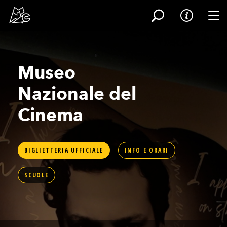
Tog
Salta
al
contenuto
Museo
principale
Nazionale del
Cinema
BIGLIETTERIA UFFICIALE
INFO E ORARI
SCUOLE