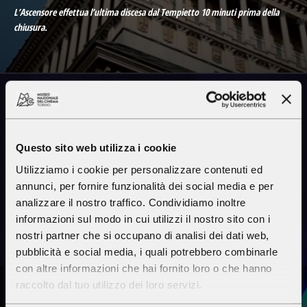
L’Ascensore effettua l’ultima discesa dal Tempietto 10 minuti prima della
chiusura.
Cinema
Questo sito web utilizza i cookie
Massimo
Utilizziamo i cookie per personalizzare contenuti ed
annunci, per fornire funzionalità dei social media e per
analizzare il nostro traffico. Condividiamo inoltre
INFO
PROGRAMMA
informazioni sul modo in cui utilizzi il nostro sito con i
nostri partner che si occupano di analisi dei dati web,
pubblicità e social media, i quali potrebbero combinarle
con altre informazioni che hai fornito loro o che hanno
CINEMA
raccolto dal tuo utilizzo dei loro servizi.