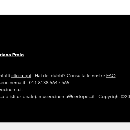
iana Prolo
tatti
clicca qui
- Hai dei dubbi? Consulta le nostre
FAQ
seocinema.it - 011 8138 564 / 565
seocinema.it
ica o istituzionale): museocinema@certopec.it - Copyright ©2
e di gara
Mappa del sito
Cookie Policy
Iscriviti alla newsle