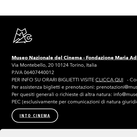
Museo Nazionale del Cinema -
Fondazione Maria Adr
Via Montebello, 20 10124 Torino, Italia
P.IVA 06407440012
PER INFO SU ORARI BIGLIETTI VISITE
CLICCA QUI
- Con
Per assistenza biglietti e prenotazioni: prenotazioni@mu
Per quesiti generali o richieste di altra natura: info@mu
PEC (esclusivamente per comunicazioni di natura giurid
INTO CINEMA
Privacy
Amministrazione trasparente
Bandi e procedur