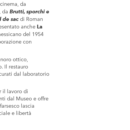
l cinema, da
, da
Brutti, sporchi e
l de sac
di Roman
resentato anche
La
messicano del 1954
borazione con
noro ottico,
. Il restauro
curati dal laboratorio
il lavoro di
ti dal Museo e offre
 farsesco lascia
iale e libertà