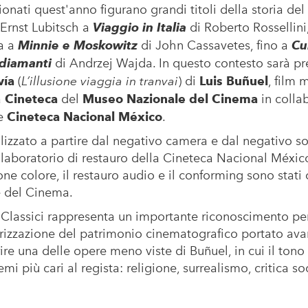
zionati quest'anno figurano grandi titoli della storia de
 Ernst Lubitsch a
Viaggio in Italia
di Roberto Rossellini
a a
Minnie e Moskowitz
di John Cassavetes, fino a
Cu
diamanti
di Andrzej Wajda. In questo contesto sarà p
vía
(
L’illusione viaggia in tranvai
) di
Luis Buñuel
, film 
a
Cineteca
del
Museo Nazionale del Cinema
in colla
e
Cineteca Nacional México
.
ealizzato a partire dal negativo camera e dal negativo so
il laboratorio di restauro della Cineteca Nacional México
ne colore, il restauro audio e il conforming sono stati 
 del Cinema.
Classici rappresenta un importante riconoscimento per 
rizzazione del patrimonio cinematografico portato avan
ire una delle opere meno viste di Buñuel, in cui il tono
i più cari al regista: religione, surrealismo, critica soc