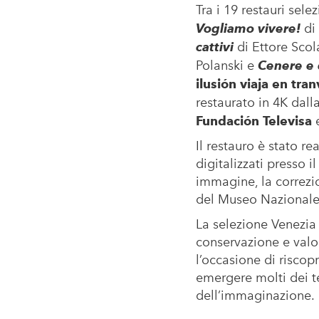
Tra i 19 restauri sele
Vogliamo vivere!
di
cattivi
di Ettore Scol
Polanski e
Cenere e 
ilusión viaja en tran
restaurato in 4K dall
Fundación Televisa
Il restauro è stato r
digitalizzati presso 
immagine, la correzio
del Museo Nazionale
La selezione Venezia 
conservazione e valo
l’occasione di riscopr
emergere molti dei tem
dell’immaginazione.