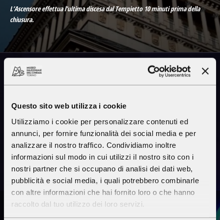
L’Ascensore effettua l’ultima discesa dal Tempietto 10 minuti prima della
chiusura.
Cinema
Questo sito web utilizza i cookie
Massimo
Utilizziamo i cookie per personalizzare contenuti ed
annunci, per fornire funzionalità dei social media e per
analizzare il nostro traffico. Condividiamo inoltre
INFO
PROGRAMMA
informazioni sul modo in cui utilizzi il nostro sito con i
nostri partner che si occupano di analisi dei dati web,
pubblicità e social media, i quali potrebbero combinarle
con altre informazioni che hai fornito loro o che hanno
CINEMA
raccolto dal tuo utilizzo dei loro servizi.