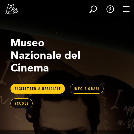
Tog
Salta
al
contenuto
Museo
principale
Nazionale del
Cinema
BIGLIETTERIA UFFICIALE
INFO E ORARI
SCUOLE