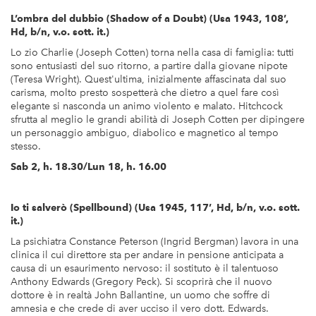
L’ombra del dubbio (Shadow of a Doubt) (Usa 1943, 108’,
Hd, b/n, v.o. sott. it.)
Lo zio Charlie (Joseph Cotten) torna nella casa di famiglia: tutti
sono entusiasti del suo ritorno, a partire dalla giovane nipote
(Teresa Wright). Quest'ultima, inizialmente affascinata dal suo
carisma, molto presto sospetterà che dietro a quel fare così
elegante si nasconda un animo violento e malato. Hitchcock
sfrutta al meglio le grandi abilità di Joseph Cotten per dipingere
un personaggio ambiguo, diabolico e magnetico al tempo
stesso.
Sab 2, h. 18.30/Lun 18, h. 16.00
Io ti salverò (Spellbound) (Usa 1945, 117’, Hd, b/n, v.o. sott.
it.)
La psichiatra Constance Peterson (Ingrid Bergman) lavora in una
clinica il cui direttore sta per andare in pensione anticipata a
causa di un esaurimento nervoso: il sostituto è il talentuoso
Anthony Edwards (Gregory Peck). Si scoprirà che il nuovo
dottore è in realtà John Ballantine, un uomo che soffre di
amnesia e che crede di aver ucciso il vero dott. Edwards.