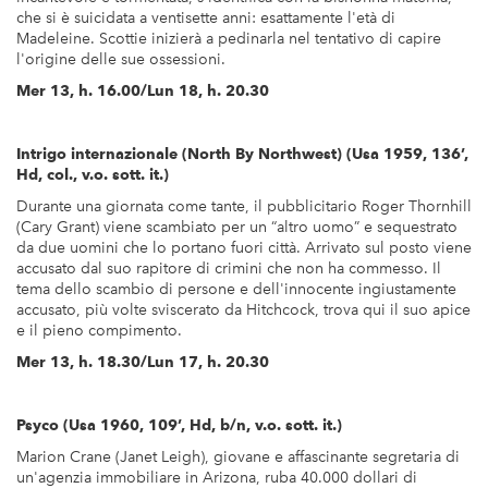
che si è suicidata a ventisette anni: esattamente l'età di
Madeleine. Scottie inizierà a pedinarla nel tentativo di capire
l'origine delle sue ossessioni.
Mer 13, h. 16.00/Lun 18, h. 20.30
Intrigo internazionale (North By Northwest) (Usa 1959, 136’,
Hd, col., v.o. sott. it.)
Durante una giornata come tante, il pubblicitario Roger Thornhill
(Cary Grant) viene scambiato per un “altro uomo” e sequestrato
da due uomini che lo portano fuori città. Arrivato sul posto viene
accusato dal suo rapitore di crimini che non ha commesso. Il
tema dello scambio di persone e dell'innocente ingiustamente
accusato, più volte sviscerato da Hitchcock, trova qui il suo apice
e il pieno compimento.
Mer 13, h. 18.30/Lun 17, h. 20.30
Psyco (Usa 1960, 109’, Hd, b/n, v.o. sott. it.)
Marion Crane (Janet Leigh), giovane e affascinante segretaria di
un'agenzia immobiliare in Arizona, ruba 40.000 dollari di