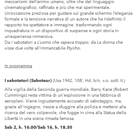
meccanismi dell’animo umano, oltre che del linguaggio
cinematografico, raffinato e più che mai sperimentale.
Un’occasione preziosa per gustare sul grande schermo l’eleganza
formale e la tensione narrativa di un autore che ha ridefinito il
rapporto tra spettatore e immagine, trasformando ogni
inquadratura in un dispositivo di suspense e ogni storia in
un’esperienza immersiva.
Da
I sabotatori
a
L’uomo che sapeva troppo
, da
La donna che
visse due volte
all’immancabile
Psycho
.
In programma
I sabotatori (Saboteur)
(Usa 1942, 108’, Hd, b/n, v.o. sott. it.)
Alla vigilia della Seconda guerra mondiale, Barry Kane (Robert
Cummings) resta vittima di un'esplosione in una fabbrica di
aeroplani. Viene ingiustamente accusato di sabotaggio, ma,
grazie all'ingegno, riesce a sfuggire alla polizia e mettersi alla
ricerca del vero colpevole, che fugge in cima alla Statua della
Libertà in una scena rimasta famosa.
Sab 2, h. 16.00/Sab 16, h. 18.30