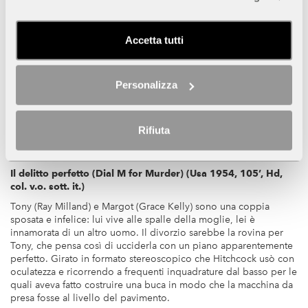
sott. it.)
Durante un viaggio in treno, il campione di tennis Guy Haines
(Farley Granger) e Bruno Anthony (Robert Walker), un miliardario
Accetta tutti
che non sopporta il padre autoritario, fanno conoscenza. Il
secondo propone al primo un folle scambio di favori: Bruno
ucciderà la moglie di Guy se questi, in cambio, ammazzerà il suo
Personalizza
odiato genitore. Tratto da un romanzo di Patricia Highsmith e
sceneggiato da Raymond Chandler alla sua unica collaborazione
cinematografica con Hitchcock.
Rifiuta
Lun 11, h. 20.45/Lun 18, h. 18.30
Il delitto perfetto (Dial M for Murder) (Usa 1954, 105’, Hd,
col. v.o. sott. it.)
Tony (Ray Milland) e Margot (Grace Kelly) sono una coppia
sposata e infelice: lui vive alle spalle della moglie, lei è
innamorata di un altro uomo. Il divorzio sarebbe la rovina per
Tony, che pensa così di ucciderla con un piano apparentemente
perfetto. Girato in formato stereoscopico che Hitchcock usò con
oculatezza e ricorrendo a frequenti inquadrature dal basso per le
quali aveva fatto costruire una buca in modo che la macchina da
presa fosse al livello del pavimento.