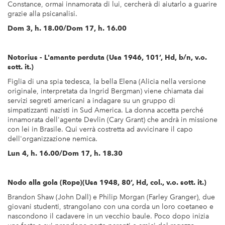
Constance, ormai innamorata di lui, cercherà di aiutarlo a guarire
grazie alla psicanalisi.
Dom 3, h. 18.00/Dom 17, h. 16.00
Notorius - L'amante perduta (Usa 1946, 101’, Hd, b/n, v.o.
sott. it.)
Figlia di una spia tedesca, la bella Elena (Alicia nella versione
originale, interpretata da Ingrid Bergman) viene chiamata dai
servizi segreti americani a indagare su un gruppo di
simpatizzanti nazisti in Sud America. La donna accetta perché
innamorata dell'agente Devlin (Cary Grant) che andrà in missione
con lei in Brasile. Qui verrà costretta ad avvicinare il capo
dell'organizzazione nemica.
Lun 4, h. 16.00/Dom 17, h. 18.30
Nodo alla gola (Rope)(Usa 1948, 80’, Hd, col., v.o. sott. it.)
Brandon Shaw (John Dall) e Philip Morgan (Farley Granger), due
giovani studenti, strangolano con una corda un loro coetaneo e
nascondono il cadavere in un vecchio baule. Poco dopo inizia