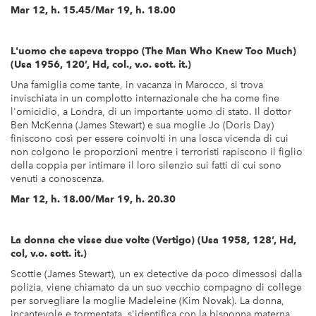
Mar 12, h. 15.45/Mar 19, h. 18.00
L'uomo che sapeva troppo (The Man Who Knew Too Much)
(Usa 1956, 120’, Hd, col., v.o. sott. it.)
Una famiglia come tante, in vacanza in Marocco, si trova
invischiata in un complotto internazionale che ha come fine
l'omicidio, a Londra, di un importante uomo di stato. Il dottor
Ben McKenna (James Stewart) e sua moglie Jo (Doris Day)
finiscono così per essere coinvolti in una losca vicenda di cui
non colgono le proporzioni mentre i terroristi rapiscono il figlio
della coppia per intimare il loro silenzio sui fatti di cui sono
venuti a conoscenza.
Mar 12, h. 18.00/Mar 19, h. 20.30
La donna che visse due volte (Vertigo) (Usa 1958, 128’, Hd,
col, v.o. sott. it.)
Scottie (James Stewart), un ex detective da poco dimessosi dalla
polizia, viene chiamato da un suo vecchio compagno di college
per sorvegliare la moglie Madeleine (Kim Novak). La donna,
incantevole e tormentata, s'identifica con la bisnonna materna,