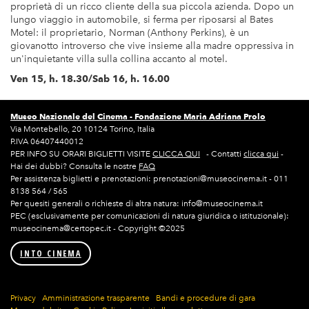
proprietà di un ricco cliente della sua piccola azienda. Dopo un
lungo viaggio in automobile, si ferma per riposarsi al Bates
Motel: il proprietario, Norman (Anthony Perkins), è un
giovanotto introverso che vive insieme alla madre oppressiva in
un'inquietante villa sulla collina accanto al motel.
Ven 15, h. 18.30/Sab 16, h. 16.00
Museo Nazionale del Cinema -
Fondazione Maria Adriana Prolo
Via Montebello, 20 10124 Torino, Italia
P.IVA 06407440012
PER INFO SU ORARI BIGLIETTI VISITE
CLICCA QUI
- Contatti
clicca qui
-
Hai dei dubbi? Consulta le nostre
FAQ
Per assistenza biglietti e prenotazioni: prenotazioni@museocinema.it - 011
8138 564 / 565
Per quesiti generali o richieste di altra natura: info@museocinema.it
PEC (esclusivamente per comunicazioni di natura giuridica o istituzionale):
museocinema@certopec.it - Copyright ©2025
INTO CINEMA
Privacy
Amministrazione trasparente
Bandi e procedure di gara