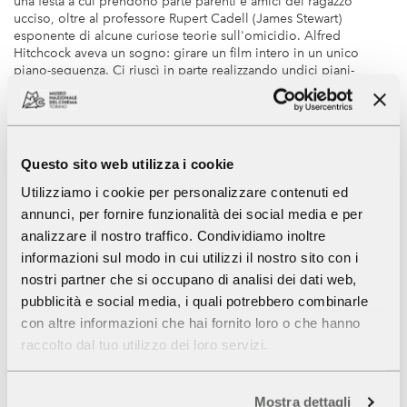
una festa a cui prendono parte parenti e amici del ragazzo
ucciso, oltre al professore Rupert Cadell (James Stewart)
esponente di alcune curiose teorie sull'omicidio. Alfred
Hitchcock aveva un sogno: girare un film intero in un unico
piano-sequenza. Ci riuscì in parte realizzando undici piani-
sequenza spesso collegati come se non ci fosse un reale stacco.
Lun 4, h. 18.30/Sab 16, h. 20.45
Questo sito web utilizza i cookie
Gli uccelli (Birds) (Usa 1963, 120’, Hd, b/n, v.o. sott. it.)
Utilizziamo i cookie per personalizzare contenuti ed
Melania Daniels raggiunge la deliziosa Bodega Bay per rivedere
Mitch Brenner, di cui si è innamorata dopo un fugace incontro a
annunci, per fornire funzionalità dei social media e per
San Francisco. Qui viene aggredita da un gabbiano. Si tratta solo
analizzare il nostro traffico. Condividiamo inoltre
del primo caso: Bodega Bay verrà presa d’assalto da volatili
informazioni sul modo in cui utilizzi il nostro sito con i
sempre più aggressivi e minacciosi. Riflessione pessimista,
nostri partner che si occupano di analisi dei dati web,
apocalittica. È la più grave accusa contro la nostra società
materialista, alla quale non accorda che poche speranze prima
pubblicità e social media, i quali potrebbero combinarle
della catastrofe.
con altre informazioni che hai fornito loro o che hanno
Lun 11, h. 18.15/Ven 15, h. 16.00
raccolto dal tuo utilizzo dei loro servizi.
L’altro uomo (Strangers on a Train) (Usa 1951, 101’, b/n, v.o.
Mostra dettagli